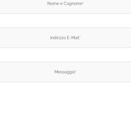
Nome e Cognome*
Indirizzo E-Mail*
Messaggio*
NTATTO
SOCIAL MEDIA
Facebook
 +39 0472 83 11 07