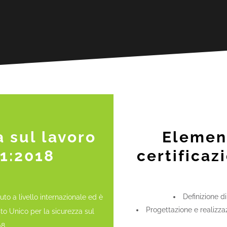
a sul lavoro
Element
1:2018
certifica
Definizione d
to a livello internazionale ed è
Progettazione e realizza
to Unico per la sicurezza sul
8.