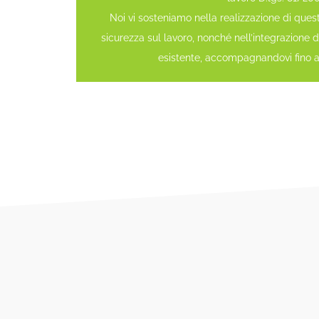
Noi vi sosteniamo nella realizzazione di ques
sicurezza sul lavoro, nonché nell’integrazione 
esistente, accompagnandovi fino all