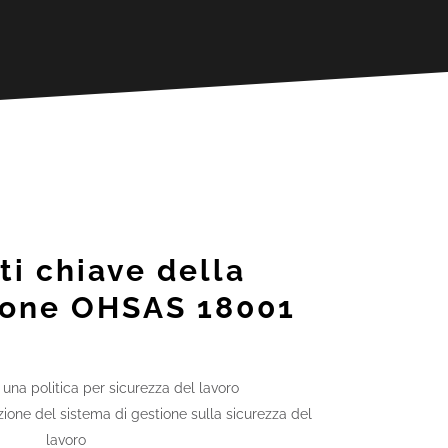
i chiave della
zione OHSAS 18001
i una politica per sicurezza del lavoro
zione del sistema di gestione sulla sicurezza del
lavoro