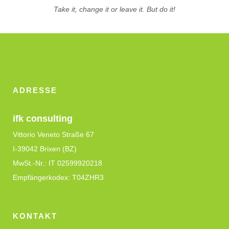
Take it, change it or leave it. But do it!
ADRESSE
ifk consulting
Vittorio Veneto Straße 67
I-39042 Brixen (BZ)
MwSt.-Nr.: IT 02599920218
Empfängerkodex: T04ZHR3
KONTAKT