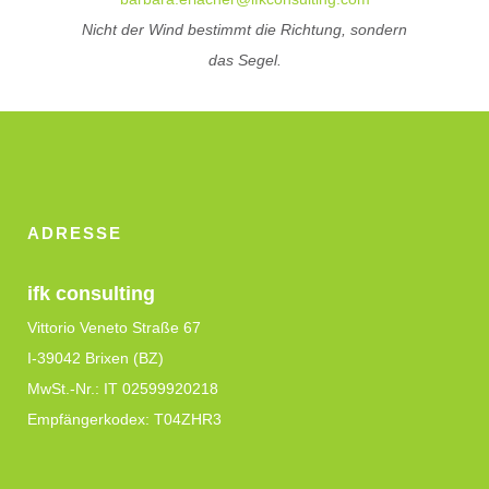
Nicht der Wind bestimmt die Richtung, sondern
das Segel.
ADRESSE
ifk consulting
Vittorio Veneto Straße 67
I-39042 Brixen (BZ)
MwSt.-Nr.: IT 02599920218
Empfängerkodex: T04ZHR3